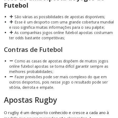
Futebol
São várias as possibilidades de apostas disponíveis;
Esse é um desporto com uma grande cobertura mundial
e isso significa muitas informações para o seu palpite;
As companhias jogos online futebol apostas costumam
ter odds bastante competitivas;
Contras de Futebol
Como as casas de apostas dispõem de muitos jogos
online futebol apostas se torna difícil garantir sempre as
melhores probabilidades;
Fazer previsões pode ser mais complexo do que em
outros desportos, pois nesse jogo o resultado pode ser
vitória, derrota e empate.
Apostas Rugby
O rugby é um desporto conhecido e cresce a cada ano à