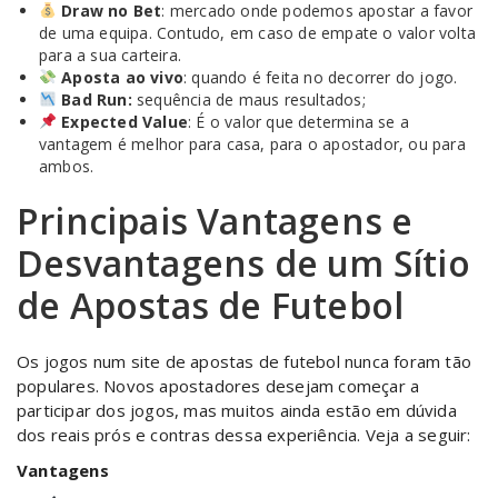
Draw no Bet
: mercado onde podemos apostar a favor
de uma equipa. Contudo, em caso de empate o valor volta
para a sua carteira.
Aposta ao vivo
: quando é feita no decorrer do jogo.
Bad Run:
sequência de maus resultados;
Expected Value
: É o valor que determina se a
vantagem é melhor para casa, para o apostador, ou para
ambos.
Principais Vantagens e
Desvantagens de um Sítio
de Apostas de Futebol
Os jogos num site de apostas de futebol nunca foram tão
populares. Novos apostadores desejam começar a
participar dos jogos, mas muitos ainda estão em dúvida
dos reais prós e contras dessa experiência. Veja a seguir:
Vantagens