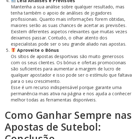
Leia Análises e Previsões
Mantenha a sua análise sobre qualquer resultado, mas
tenha também o apoio de análises de jogadores
profissionais. Quanto mais informações forem obtidas,
maiores serão as suas chances de acertar as previsões.
Existem diferentes aspetos relevantes que muitas vezes
deixamos passar. Contudo, o olhar atento dos
especialistas pode ser o seu grande aliado nas apostas.
Aproveite o Bónus
Os sítios de apostas desportivas são muito generosos
com os seus clientes. Os bónus e ofertas promocionais
são suficientes para aumentar a margem de lucro de
qualquer apostador e isso pode ser o estímulo que faltava
para o seu crescimento.
Esse é um recurso indispensável porque garante uma
permanência mais ativa na página e nos ajuda a conhecer
melhor todas as ferramentas disponíveis.
Como Ganhar Sempre nas
Apostas de Sutebol:
Conclusão