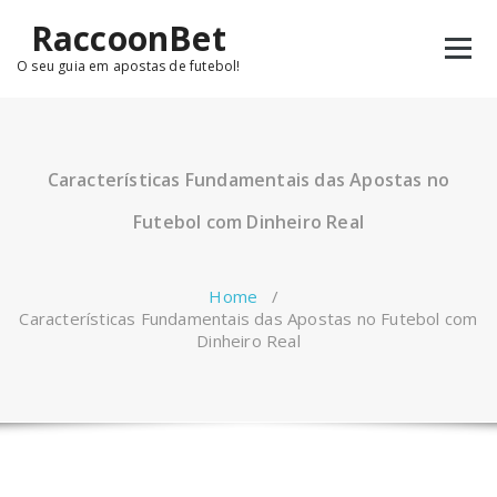
Skip
RaccoonBet
to
content
O seu guia em apostas de futebol!
Características Fundamentais das Apostas no
Futebol com Dinheiro Real
Home
/
Características Fundamentais das Apostas no Futebol com
Dinheiro Real