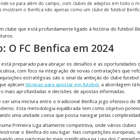
stende-se para além do campo, com clubes de adeptos em todo o mu
orços mostram o Benfica não apenas como um clube de futebol Benf
 clube que está profundamente ligado à história do futebol B
turos.
o: O FC Benfica em 2024
 está preparado para abraçar os desafios e as oportunidades 
iculosa, com foco na integração de novas contratações que re
 aquisições estratégicas são o sinal da ambição do clube futebo
 que aplicam
técnicas para apostar em futebol
, a abordagem táti
ses mais aprofundadas e decisões de apostas informadas.
ser uma mistura entre o tradicional Benfica jogo ofensivo do 
oderno. Esta metodologia equilibrada tem como objetivo potenc
ando uma unidade coesa que possa navegar pelas complexidad
numa Primeira Liga altamente competitiva, onde vários clubes
destronar o Benfica do seu lugar. Nas competições europeias, o
isando uma participação mais significativa na Liga dos Campeõe