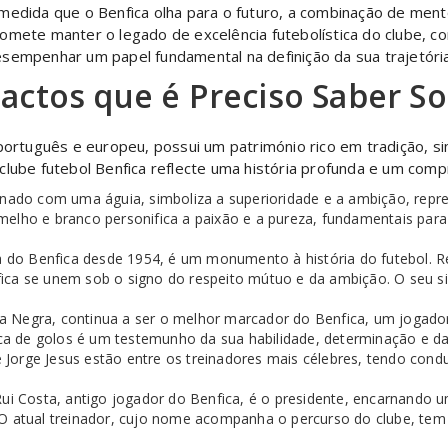
medida que o Benfica olha para o futuro, a combinação de men
omete manter o legado de excelência futebolística do clube, c
sempenhar um papel fundamental na definição da sua trajetória
actos que é Preciso Saber So
 português e europeu, possui um património rico em tradição, s
clube futebol Benfica reflecte uma história profunda e um com
do com uma águia, simboliza a superioridade e a ambição, repres
lho e branco personifica a paixão e a pureza, fundamentais para o
asa do Benfica desde 1954, é um monumento à história do futebol. 
ca se unem sob o signo do respeito mútuo e da ambição. O seu sign
 Negra, continua a ser o melhor marcador do Benfica, um jogador 
rca de golos é um testemunho da sua habilidade, determinação e da
Jorge Jesus estão entre os treinadores mais célebres, tendo condu
ui Costa, antigo jogador do Benfica, é o presidente, encarnando um 
O atual treinador, cujo nome acompanha o percurso do clube, tem a