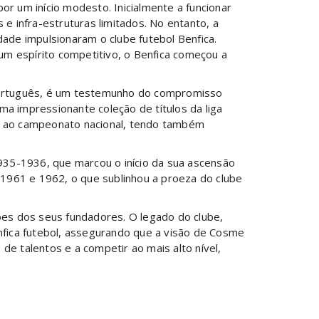
or um início modesto. Inicialmente a funcionar
 e infra-estruturas limitados. No entanto, a
de impulsionaram o clube futebol Benfica.
m espírito competitivo, o Benfica começou a
 português, é um testemunho do compromisso
a impressionante coleção de títulos da liga
ita ao campeonato nacional, tendo também
1935-1936, que marcou o início da sua ascensão
1961 e 1962, o que sublinhou a proeza do clube
ções dos seus fundadores. O legado do clube,
enfica futebol, assegurando que a visão de Cosme
de talentos e a competir ao mais alto nível,