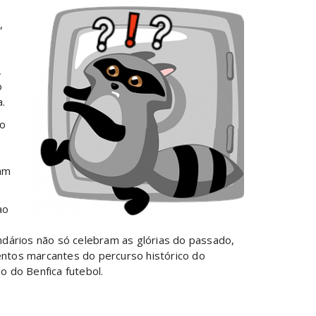
,
,
o
.
no
ram
ao
endários não só celebram as glórias do passado,
ntos marcantes do percurso histórico do
 do Benfica futebol.