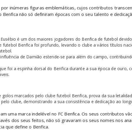
da por inúmeras figuras emblemáticas, cujos contributos trans
o Benfica não só definiram épocas com o seu talento e dedica
Eusébio é um dos maiores jogadores do Benfica de futebol devido
e futebol Benfica foi profundo, levando o clube a vários títulos 
utebol.
fluência de Damião estende-se para além do campo, contribuindo s
e foi a espinha dorsal do Benfica durante a sua época de ouro,
veis.
olos marcados pelo clube futebol Benfica, prova da sua letalidade
pelo clube, demonstrando a sua consistência e dedicação ao long
ram uma marca indelével no FC Benfica. Os seus contributos vão
través dos seus feitos, não só gravaram os seus nomes nos anai
ia que define o Benfica.