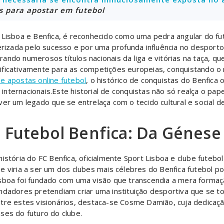
as para apostar em futebol
t Lisboa e Benfica, é reconhecido como uma pedra angular do 
erizada pelo sucesso e por uma profunda influência no desporto.
ndo numerosos títulos nacionais da liga e vitórias na taça, qu
ignificativamente para as competições europeias, conquistando 
de apostas online futebol
, o histórico de conquistas do Benfica
nternacionais.Este historial de conquistas não só realça o pap
um legado que se entrelaça com o tecido cultural e social de
 Futebol Benfica: Da Génese 
história do FC Benfica, oficialmente Sport Lisboa e clube futeb
e viria a ser um dos clubes mais célebres do Benfica futebol 
sboa foi fundado com uma visão que transcendia a mera formaç
ndadores pretendiam criar uma instituição desportiva que se t
tre estes visionários, destaca-se Cosme Damião, cuja dedicaçã
ses do futuro do clube.