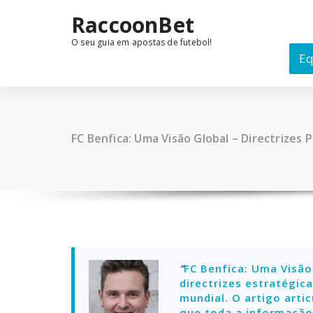
Skip
RaccoonBet
to
content
O seu guia em apostas de futebol!
Eq
FC Benfica: Uma Visão Global – Directrizes 
“
FC Benfica: Uma Visão 
directrizes estratégic
mundial. O artigo arti
que toda a informação