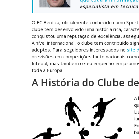
Especialista em tecnic
O FC Benfica, oficialmente conhecido como Spor
clube tem desenvolvido uma história rica, caract
conquistou uma reputação de excelência, assegura
A nível internacional, o clube tem contribuído s
adeptos. Para seguidores interessados no
site 
previsões em competições tanto nacionais como i
futebol, mas também o seu empenho em promover 
toda a Europa.
A História do Clube de
A 
qu
Li
fu
En
ba