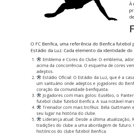
À 
pr
de
F
O FC Benfica, uma referência do Benfica futebol
Estádio da Luz. Cada elemento da identidade do 
Emblema e Cores do Clube: O emblema, adorna
acima da concorrência. O esquema de cores verme
adeptos.
Estádio Oficial: O Estádio da Luz, que é a c
um santuário onde adeptos e jogadores do Benfi
coração da comunidade benfiquista.
Jogadores com mais golos: Eusébio, o Pantera
futebol clube futebol Benfica. A sua notável ma
Treinador com mais troféus: Béla Guttmann e 
seu lugar na história do clube.
Liderança atual: Desde a última atualização, R
tradições do clube a uma abordagem de futuro. 
históricos do clube futebol Benfica.