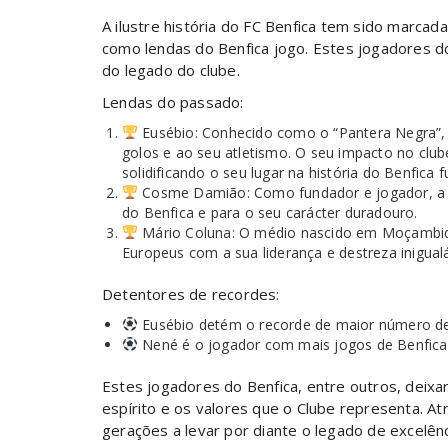
A ilustre história do FC Benfica tem sido marca
como lendas do Benfica jogo. Estes jogadores d
do legado do clube.
Lendas do passado:
Eusébio: Conhecido como o “Pantera Negra”, 
golos e ao seu atletismo. O seu impacto no club
solidificando o seu lugar na história do Benfica f
Cosme Damião: Como fundador e jogador, a in
do Benfica e para o seu carácter duradouro.
Mário Coluna: O médio nascido em Moçambiqu
Europeus com a sua liderança e destreza inigualá
Detentores de recordes:
Eusébio detém o recorde de maior número de g
Nené é o jogador com mais jogos de Benfica 
Estes jogadores do Benfica, entre outros, deixa
espírito e os valores que o Clube representa. A
gerações a levar por diante o legado de excelênc