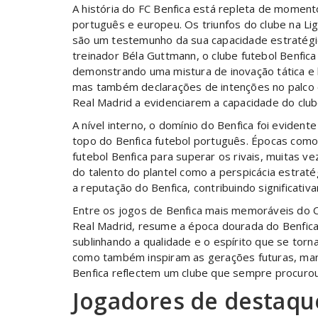
A história do FC Benfica está repleta de moment
português e europeu. Os triunfos do clube na L
são um testemunho da sua capacidade estratégica
treinador Béla Guttmann, o clube futebol Benf
demonstrando uma mistura de inovação tática e br
mas também declarações de intenções no palco e
Real Madrid a evidenciarem a capacidade do club
A nível interno, o domínio do Benfica foi evident
topo do Benfica futebol português. Épocas com
futebol Benfica para superar os rivais, muitas v
do talento do plantel como a perspicácia estraté
a reputação do Benfica, contribuindo significativ
Entre os jogos de Benfica mais memoráveis do C
Real Madrid, resume a época dourada do Benfica,
sublinhando a qualidade e o espírito que se torn
como também inspiram as gerações futuras, man
Benfica reflectem um clube que sempre procurou
Jogadores de destaque