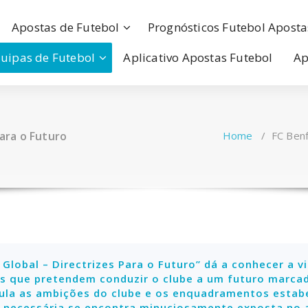
Apostas de Futebol
Prognósticos Futebol Aposta
uipas de Futebol
Aplicativo Apostas Futebol
Ap
Para o Futuro
Home
/
FC Benf
Global – Directrizes Para o Futuro” dá a conhecer a v
as que pretendem conduzir o clube a um futuro marcad
cula as ambições do clube e os enquadramentos estabe
 necessária se encontra minuciosamente exposta no a