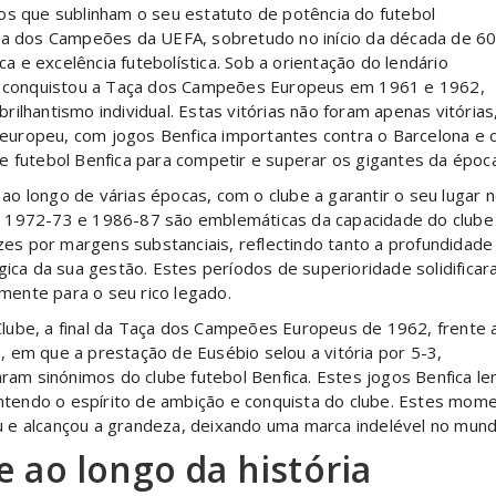
os que sublinham o seu estatuto de potência do futebol
iga dos Campeões da UEFA, sobretudo no início da década de 60
 e excelência futebolística. Sob a orientação do lendário
ica conquistou a Taça dos Campeões Europeus em 1961 e 1962,
ilhantismo individual. Estas vitórias não foram apenas vitórias
uropeu, com jogos Benfica importantes contra o Barcelona e 
e futebol Benfica para competir e superar os gigantes da época
e ao longo de várias épocas, com o clube a garantir o seu lugar 
o 1972-73 e 1986-87 são emblemáticas da capacidade do clube
ezes por margens substanciais, reflectindo tanto a profundidade
gica da sua gestão. Estes períodos de superioridade solidifica
amente para o seu rico legado.
lube, a final da Taça dos Campeões Europeus de 1962, frente 
 em que a prestação de Eusébio selou a vitória por 5-3,
aram sinónimos do clube futebol Benfica. Estes jogos Benfica l
tendo o espírito de ambição e conquista do clube. Estes mome
 e alcançou a grandeza, deixando uma marca indelével no mundo
 ao longo da história