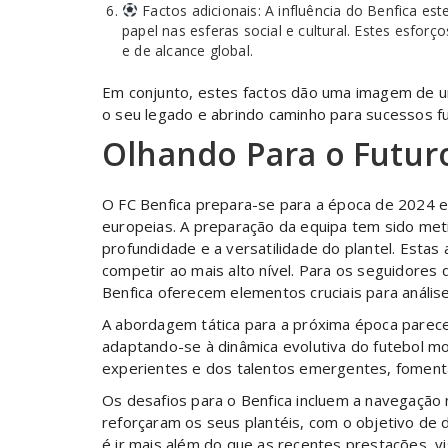
Factos adicionais: A influência do Benfica e
papel nas esferas social e cultural. Estes esf
e de alcance global.
Em conjunto, estes factos dão uma imagem de um
o seu legado e abrindo caminho para sucessos fu
Olhando Para o Futur
O FC Benfica prepara-se para a época de 2024 e
europeias. A preparação da equipa tem sido met
profundidade e a versatilidade do plantel. Estas
competir ao mais alto nível. Para os seguidores
Benfica oferecem elementos cruciais para análi
A abordagem tática para a próxima época parece 
adaptando-se à dinâmica evolutiva do futebol m
experientes e dos talentos emergentes, foment
Os desafios para o Benfica incluem a navegação 
reforçaram os seus plantéis, com o objetivo de 
é ir mais além do que as recentes prestações, v