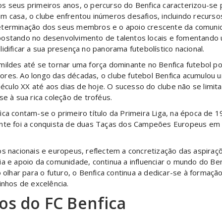
s seus primeiros anos, o percurso do Benfica caracterizou-se p
m casa, o clube enfrentou inúmeros desafios, incluindo recursos
terminação dos seus membros e o apoio crescente da comunida
ostando no desenvolvimento de talentos locais e fomentando u
lidificar a sua presença no panorama futebolístico nacional.
umildes até se tornar uma força dominante no Benfica futebol
res. Ao longo das décadas, o clube futebol Benfica acumulou um
 século XX até aos dias de hoje. O sucesso do clube não se lim
se à sua rica coleção de troféus.
ica contam-se o primeiro título da Primeira Liga, na época de 
ante foi a conquista de duas Taças dos Campeões Europeus em 
os nacionais e europeus, reflectem a concretização das aspira
ia e apoio da comunidade, continua a influenciar o mundo do B
har para o futuro, o Benfica continua a dedicar-se à formação 
inhos de excelência.
s do FC Benfica